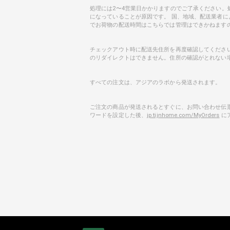
処理には2〜4営業日かかりますのでご了承ください
になっていることが原因です。 国、地域、配送業者に
でお荷物の配送時間はこちらでは管理はできかねます
チェックアウト時に配送先住所を再度確認してくださ
のリダイレクトはできません。住所の確認がとれない
すべての注文は、アジアのラボから発送されます。
ご注文の商品が発送されるとすぐに、お問い合わせ伝票
ワードを設定した後、
jp.tijnhome.com/MyOrders
に