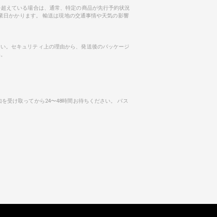
を超えている場合は、通常、特定の商品が先行予約状況
営業日かかります。 輸送は現地の交通事情や天気の影響
さい。セキュリティ上の理由から、発送後のパッケージ
い。
受け取ってから24〜48時間お待ちください。 パス