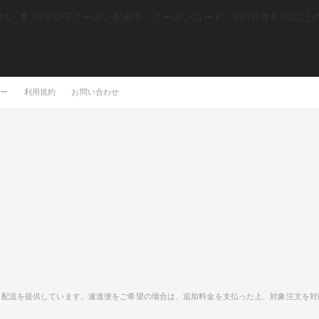
 🏄 10％OFFクーポン配布中、クーポンコード：SS10 🌴$ 30
シー
利用規約
お問い合わせ
ート配送を提供しています。速達便をご希望の場合は、追加料金を支払った上、対象注文を対