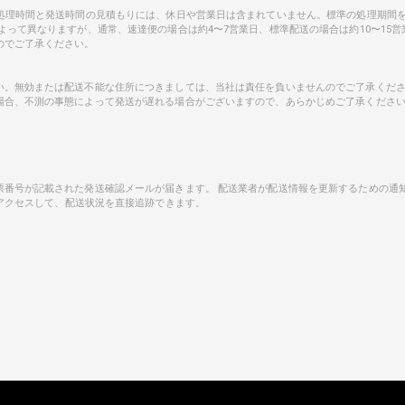
。処理時間と発送時間の見積もりには、休日や営業日は含まれていません。標準の処理期間
よって異なりますが、通常、速達便の場合は約4〜7営業日、標準配送の場合は約10〜15
のでご了承ください。
い。無効または配送不能な住所につきましては、当社は責任を負いませんのでご了承くだ
場合、不測の事態によって発送が遅れる場合がございますので、あらかじめご了承くださ
番号が記載された発送確認メールが届きます。 配送業者が配送情報を更新するための通知を
アクセスして、配送状況を直接追跡できます。