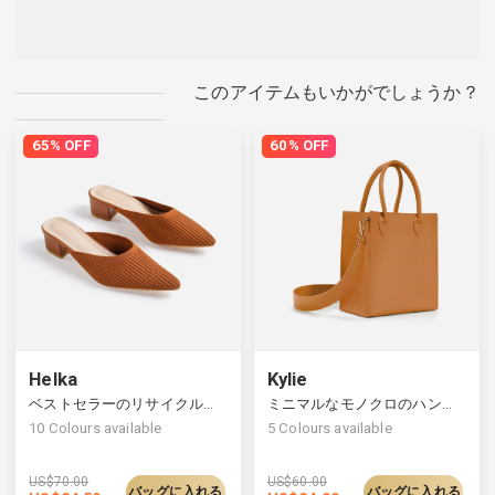
このアイテムもいかがでしょうか？
65% OFF
60% OFF
Helka
Kylie
ベストセラーのリサイクルニットミュール、時代を超えてエレガントなシルエット
ミニマルなモノクロのハンドバッグ、広々とした多用途
10
Colours available
5
Colours available
US$
70.00
US$
60.00
バッグに入れる
バッグに入れる