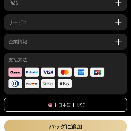
商品
サービス
企業情報
支払方法
日本語
USD
コピーライト
©
2026
tijnhome
.
全ての権利を保留する
.
バッグに追加
サイトマップ
プライバシーポリシー
利用規約