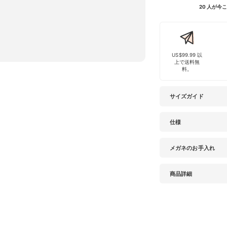
20 人が
US$99.99 以
上で送料無
料。
サイズガイド
仕様
メガネのお手入れ
商品詳細