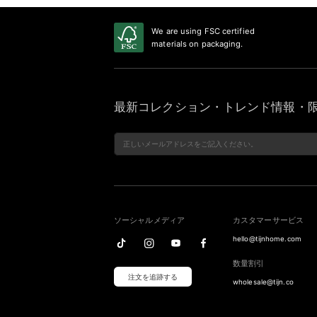
We are using FSC certified
materials on packaging.
最新コレクション・トレンド情報・限
ソーシャルメディア
カスタマーサービス
hello@tijnhome.com
数量割引
注文を追跡する
wholesale@tijn.co