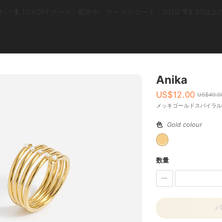
 🏄 10％OFFクーポン配布中、クーポンコード：SS10 🌴$ 30
Anika
US$
12.00
US$
40.0
メッキゴールドスパイラ
色
Gold colour
数量
バ