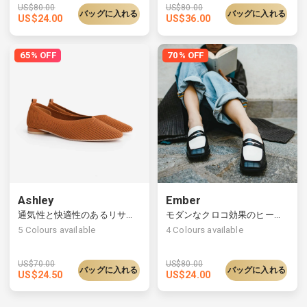
US$
80.00
US$
80.00
バッグに入れる
バッグに入れる
US$
24.00
US$
36.00
65% OFF
70% OFF
Ashley
Ember
通気性と快適性のあるリサイクルニットフラット
モダンなクロコ効果のヒールローファー、バックは潰して履くことも可能
5
Colours available
4
Colours available
US$
70.00
US$
80.00
バッグに入れる
バッグに入れる
US$
24.50
US$
24.00