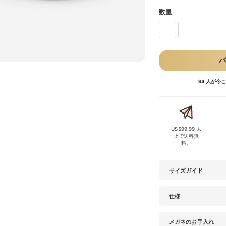
数量
バ
94 人が
US$99.99 以
上で送料無
料。
サイズガイド
仕様
メガネのお手入れ