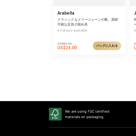
Arabella
クラシックなメリージェーンの靴、調節
可能な足首の留め具
6
Colours available
2
US$
80.00
U
バッグに入れる
US$
24.00
We are using FSC certified
materials on packaging.