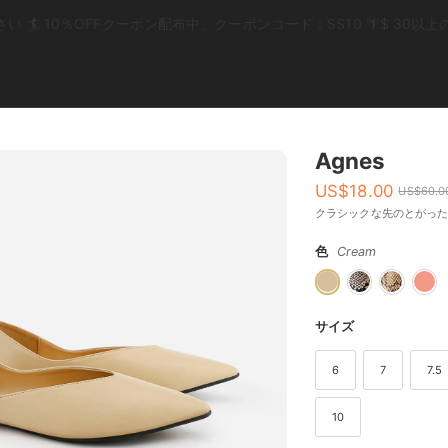
 🏄 10％OFFクーポン配布中、クーポンコード：SS10 🌴$ 30
Agnes
US$
18.00
US$
60.0
クラシックな先のとがった
色
Cream
サイズ
6
7
7.5
10