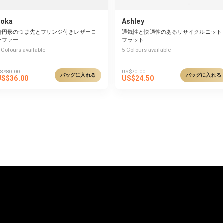
Joka
Ashley
楕円形のつま先とフリンジ付きレザーロ
通気性と快適性のあるリサイクルニット
ーファー
フラット
Colours available
5
Colours available
S$
80.00
US$
70.00
バッグに入れる
バッグに入れる
US$
36.00
US$
24.50