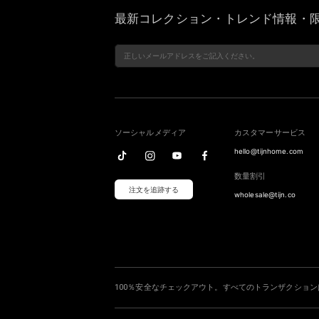
最新コレクション・トレンド情報・限
ソーシャルメディア
カスタマーサービス
hello@tijnhome.com
数量割引
注文を追跡する
wholesale@tijn.co
100％安全なチェックアウト。すべてのトランザクショ