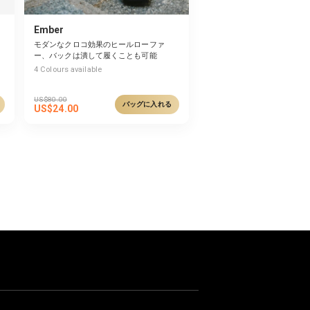
Ember
モダンなクロコ効果のヒールローファ
ー、バックは潰して履くことも可能
4
Colours available
US$
80.00
バッグに入れる
US$
24.00