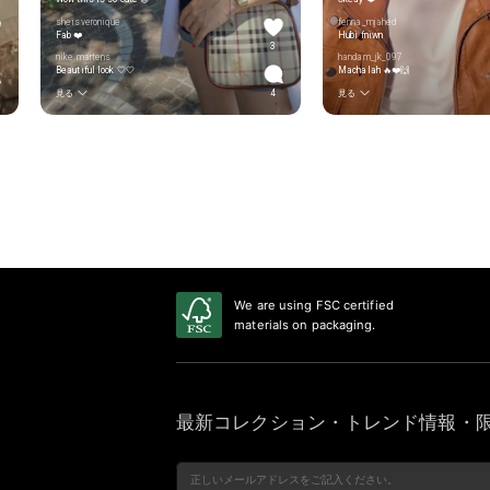
sheisveronique
fenna_mjahed
Fab ❤️
Hubi fniwn
3
nike.martens
handam_jk_097
Beautiful look 🤍🤍
Machalah 🔥❤️🙌
見る
4
見る
We are using FSC certified
materials on packaging.
最新コレクション・トレンド情報・限