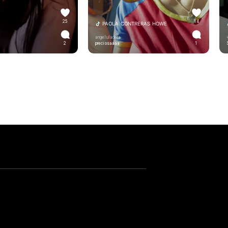
25
14
PAOLA CONTRERAS HOWE
angeluladera
2
preciosaaaa
1