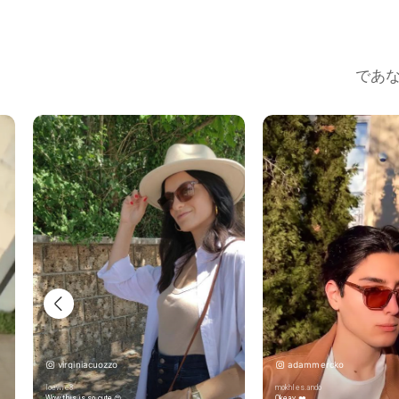
であなた
virginiacuozzo
adammercko
loewie8
mokhles.ando
Wow this is so cute 😍
Okeay ❤️