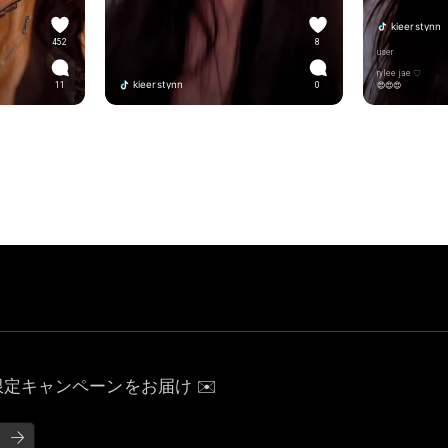
kieerstynn
452
8
user
rylee jae ♡
kieerstynn
11
0
😍😍😍
定キャンペーンをお届け ✉️