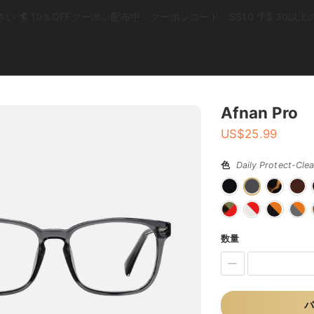
 🏄 10％OFFクーポン配布中、クーポンコード：SS10 🌴$ 30
Afnan Pro
US$
25.99
色
Daily Protect-Cle
数量
バ