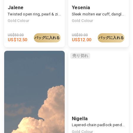
Jalene
Yesenia
Twisted open ring, pearl & zircon embellished
Sleek molten ear cuff, dangled with pearls and zircon
Gold Colour
Gold Colour
US$
50.00
US$
30.00
バッグに入れる
バッグに入れる
US$
12.50
US$
12.00
売り切れ
Nigella
Layered-chain padlock pendant
Gold Colour