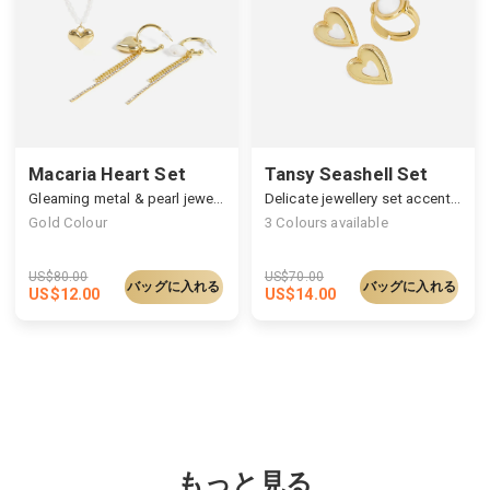
Macaria Heart Set
Tansy Seashell Set
Gleaming metal & pearl jewellery set
Delicate jewellery set accented with seashell
Gold Colour
3
Colours available
US$
80.00
US$
70.00
バッグに入れる
バッグに入れる
US$
12.00
US$
14.00
もっと見る