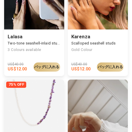
Lalasa
Karenza
Two-tone seashell-inlaid studs
Scalloped seashell studs
3
Colours available
Gold Colour
US$
40.00
US$
40.00
バッグに入れる
バッグに入れる
US$
12.00
US$
12.00
75% OFF