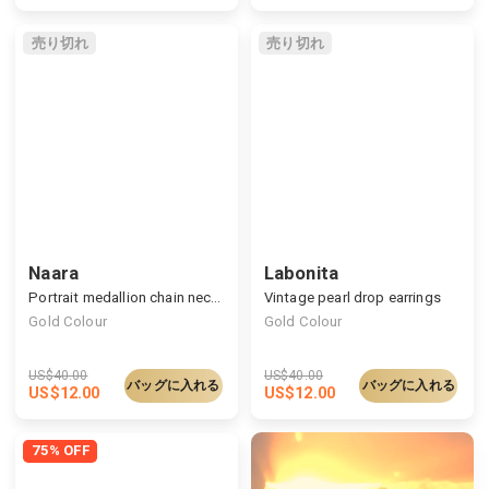
売り切れ
売り切れ
Naara
Labonita
Portrait medallion chain necklace
Vintage pearl drop earrings
Gold Colour
Gold Colour
US$
40.00
US$
40.00
バッグに入れる
バッグに入れる
US$
12.00
US$
12.00
75% OFF