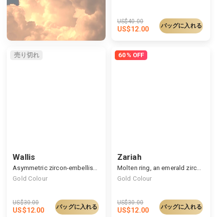
US$
40.00
バッグに入れる
US$
12.00
売り切れ
60% OFF
Wallis
Zariah
Asymmetric zircon-embellished ear cuff
Molten ring, an emerald zircon inlaid
Gold Colour
Gold Colour
US$
30.00
US$
30.00
バッグに入れる
バッグに入れる
US$
12.00
US$
12.00