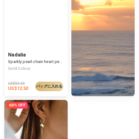
Nadalia
Sparkly pearl-chain heart pendant
Gold Colour
US$
50.00
バッグに入れる
US$
12.50
60% OFF