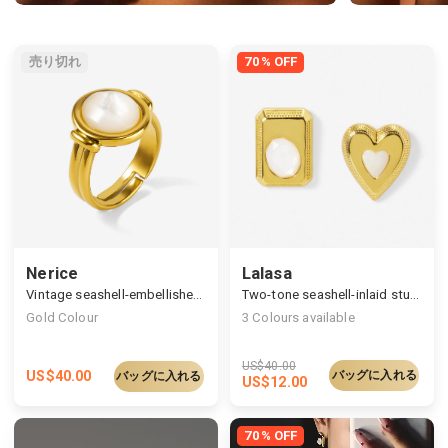
US$32.00
売り切れ
70% OFF
Nerice
Lalasa
Vintage seashell-embellished ring
Two-tone seashell-inlaid studs
Gold Colour
3
Colours available
US$
40.00
US$
40.00
バッグに入れる
バッグに入れる
US$
12.00
70% OFF