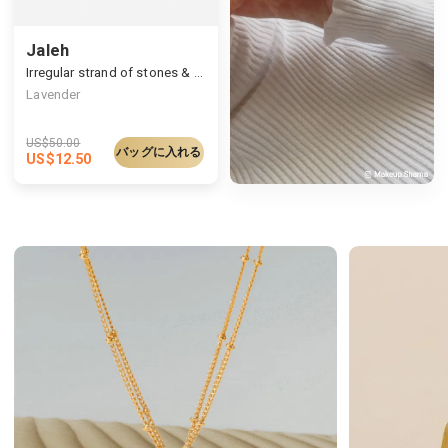
Jaleh
Irregular strand of stones & pearl necklace
Lavender
US$
50.00
バッグに入れる
US$
12.50