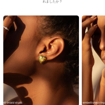
れましたか？
Nerice
hell-inlaid studs
Vintage seashell-embellished ring