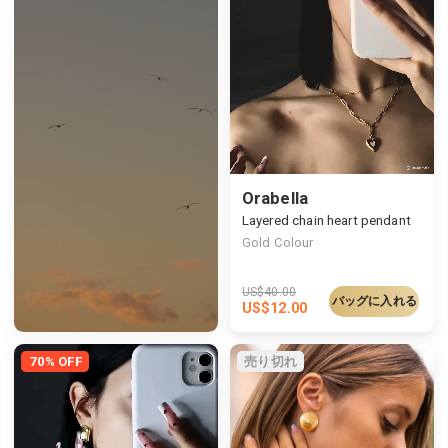
Orabella
Layered chain heart pendant
Gold Colour
US$
40.00
バッグに入れる
US$
12.00
70% OFF
売り切れ