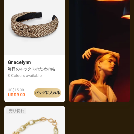
Gracelynn
毎日のルックスのための結び目のあるツートンカラーのヘッドバンド
3
Colours available
US$
15.00
バッグに入れる
US$
9.00
売り切れ