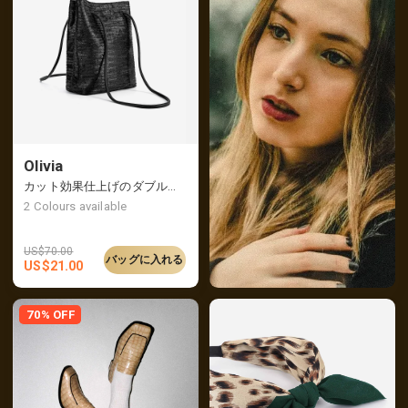
Olivia
カット効果仕上げのダブルスペースショルダーバッグ
2
Colours available
US$
70.00
バッグに入れる
US$
21.00
70% OFF