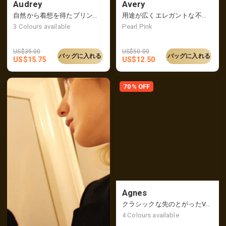
Audrey
Avery
自然から着想を得たプリントのスクエアスカーフ
用途が広くエレガントな不規則なビーズのネックレス
3
Colours available
Pearl Pink
US$
35.00
US$
50.00
バッグに入れる
バッグに入れる
US$
15.75
US$
12.50
70% OFF
Agnes
クラシックな先のとがったVカットフラット
4
Colours available