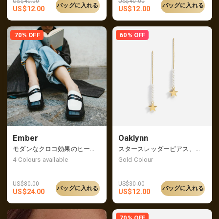
US$
40.00
US$
40.00
バッグに入れる
バッグに入れる
US$
12.00
US$
12.00
70% OFF
60% OFF
Ember
Oaklynn
モダンなクロコ効果のヒールローファー、バックは潰して履くことも可能
スタースレッダーピアス、チャーミングなムーブメント
4
Colours available
Gold Colour
US$
80.00
US$
30.00
バッグに入れる
バッグに入れる
US$
24.00
US$
12.00
70% OFF