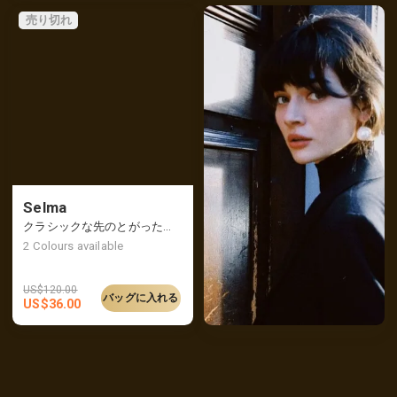
売り切れ
Selma
クラシックな先のとがったアンクルブーツ、テクスチャの詳細
2
Colours available
US$
120.00
バッグに入れる
US$
36.00