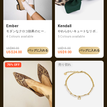
Ember
Kendall
モダンなクロコ効果のヒールローファー、バックは潰して履くことも可能
やわらかいキュートなリボンが付いたヒョウ柄のカチューシャ
4
Colours available
5
Colours available
US$
80.00
US$
15.00
バッグに入れる
バッグに入れる
US$
24.00
US$
9.00
70% OFF
売り切れ