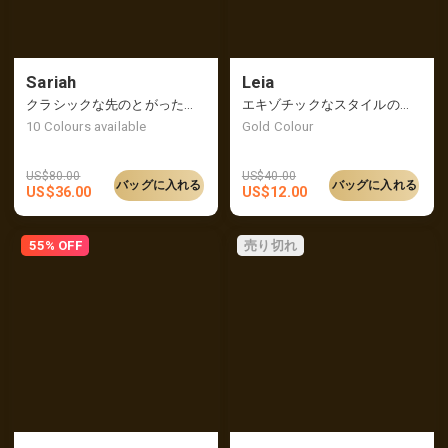
Sariah
Leia
クラシックな先のとがったつま先のスリングバックヒール、レトロでエレガントな雰囲気
エキゾチックなスタイルのチェーンとビーズのミックスペンダント
10
Colours available
Gold Colour
US$
80.00
US$
40.00
バッグに入れる
バッグに入れる
US$
36.00
US$
12.00
55% OFF
売り切れ