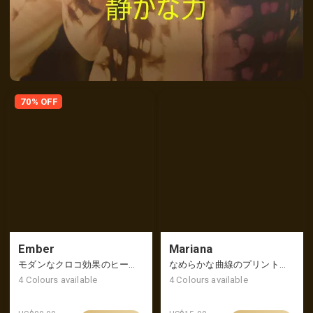
70% OFF
Ember
Mariana
モダンなクロコ効果のヒールローファー、バックは潰して履くことも可能
なめらかな曲線のプリントヘアクロークリップ
4
Colours available
4
Colours available