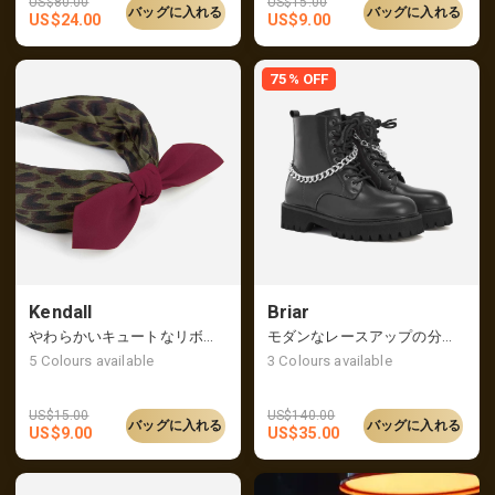
US$
80.00
US$
15.00
バッグに入れる
バッグに入れる
US$
24.00
US$
9.00
75% OFF
Kendall
Briar
やわらかいキュートなリボンが付いたヒョウ柄のカチューシャ
モダンなレースアップの分厚いアンクルブーツ、1サイズ大きいものをおすすめ
5
Colours available
3
Colours available
US$
15.00
US$
140.00
バッグに入れる
バッグに入れる
US$
9.00
US$
35.00