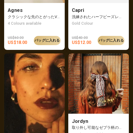
Agnes
Capri
クラシックな先のとがったVカットフラット
洗練されたハーフビーズレイヤードブレスレット
4
Colours available
Gold Colour
US$
60.00
US$
40.00
バッグに入れる
バッグに入れる
US$
18.00
US$
12.00
Jordyn
取り外し可能なゼブラ柄のスカーフが付いたシャーリングシュシュ