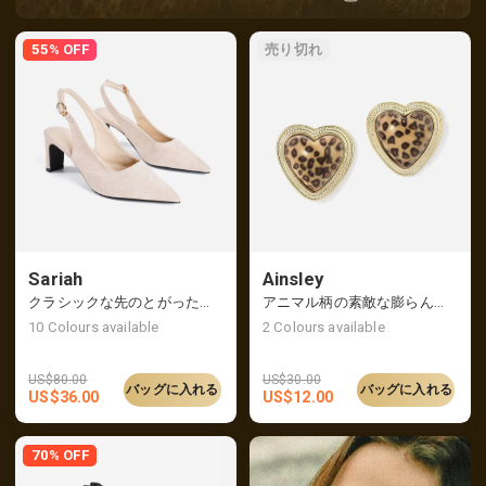
55% OFF
売り切れ
Sariah
Ainsley
クラシックな先のとがったつま先のスリングバックヒール、レトロでエレガントな雰囲気
アニマル柄の素敵な膨らんだハートのイヤリング
10
Colours available
2
Colours available
US$
80.00
US$
30.00
バッグに入れる
バッグに入れる
US$
36.00
US$
12.00
70% OFF