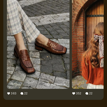
addaadina_
363
22
352
22