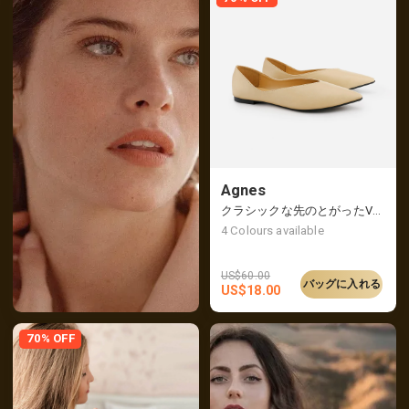
Agnes
クラシックな先のとがったVカットフラット
4
Colours available
US$
60.00
バッグに入れる
US$
18.00
70% OFF